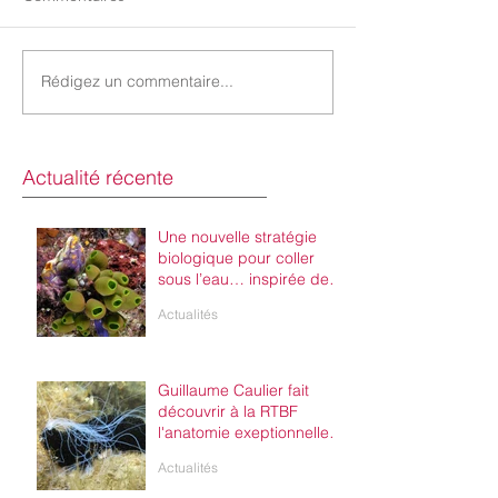
Rédigez un commentaire...
Actualité récente
Une nouvelle stratégie
biologique pour coller
sous l’eau… inspirée des
ascidies
Actualités
Guillaume Caulier fait
découvrir à la RTBF
l'anatomie exeptionnelle
des organismes des
Actualités
aquariums de l'UMons