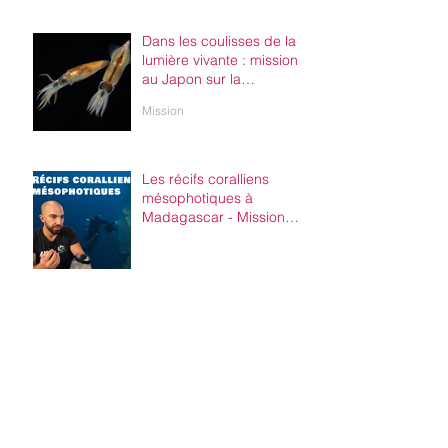
Dans les coulisses de la
lumière vivante : mission
au Japon sur la
bioluminescence du
Mission
calmar luciole
Les récifs coralliens
mésophotiques à
Madagascar - Mission
NosyBE100
Antoine Flandroit : Un
nouveau docteur au Labo
!
Défenses de thèse