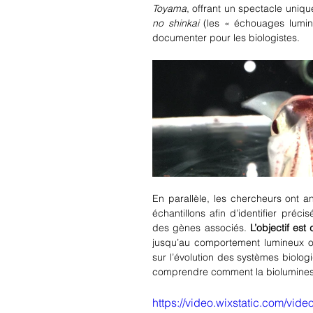
Toyama
, offrant un spectacle uni
no shinkai
 (les « échouages lumine
documenter pour les biologistes.
En parallèle, les chercheurs ont a
échantillons afin d’identifier préci
des gènes associés. 
L’objectif es
jusqu’au comportement lumineux o
sur l’évolution des systèmes biolo
comprendre comment la bioluminesc
https://video.wixstatic.com/v