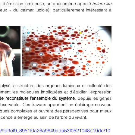
que d’émission lumineuse, un phénomène appelé 
hotaru-ika 
ux » du calmar luciole), particulièrement intéressant à 
nalysé la structure des organes lumineux et collecté des 
sément les molécules impliquées et d’étudier l’expression 
t de reconstituer l’ensemble du système
, depuis les gènes 
bservable. Ces travaux apportent un éclairage nouveau 
giques complexes et ouvrent des perspectives pour mieux 
ence a émergé au sein de l’arbre du vivant.
ideo/9d9ef9_8951f0a26a9649ada53f0521048c19dc/10