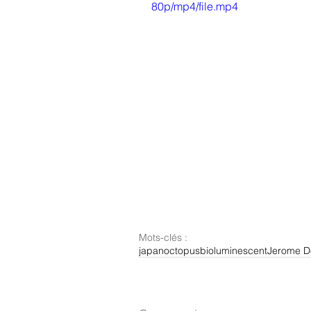
80p/mp4/file.mp4
Mots-clés :
japan
octopus
bioluminescent
Jerome De