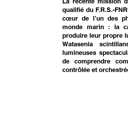
La récente mission d
qualifié du F.R.S.-FNR
cœur de l’un des ph
monde marin : la ca
produire leur propre l
Watasenia scintilla
lumineuses spectacula
de comprendre comm
contrôlée et orchestré