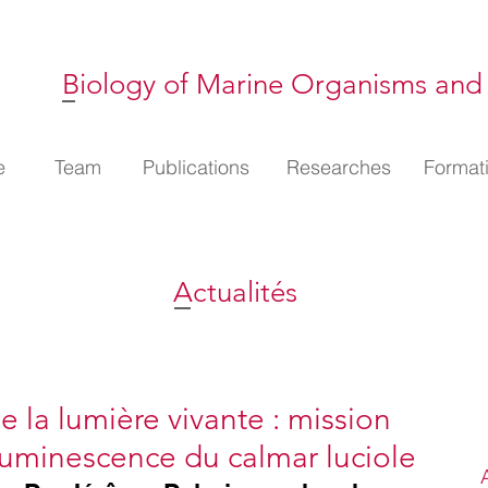
Biology of Marine Organisms and
l
e
Membres
Team
Publications
Publications
Thématiques
Researches
Format
Format
e
Team
Publications
Researches
Format
Actualités
e la lumière vivante : mission
luminescence du calmar luciole