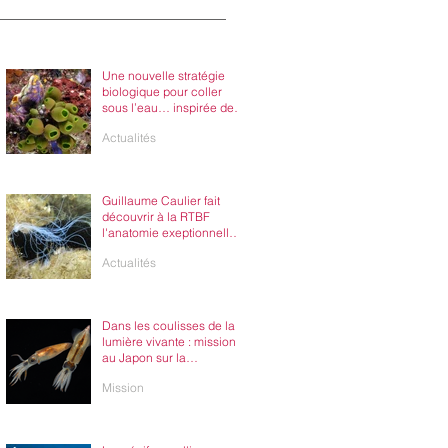
Une nouvelle stratégie
biologique pour coller
sous l’eau… inspirée des
ascidies
Actualités
Guillaume Caulier fait
découvrir à la RTBF
l'anatomie exeptionnelle
des organismes des
Actualités
aquariums de l'UMons
Dans les coulisses de la
lumière vivante : mission
au Japon sur la
bioluminescence du
Mission
calmar luciole