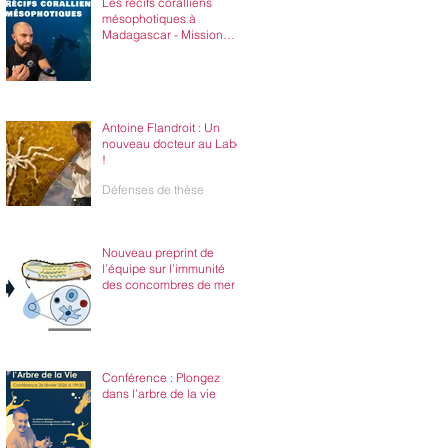
Les récifs coralliens
mésophotiques à
Madagascar - Mission
NosyBE100
Antoine Flandroit : Un
nouveau docteur au Labo
!
Défenses de thèse
Nouveau preprint de
l’équipe sur l’immunité
des concombres de mer !
Conférence : Plongez
dans l’arbre de la vie