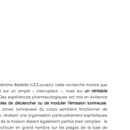
 Jérôme Mallefet (UCLouvain)
, cette recherche montre que 
 sur un simple « interrupteur », mais sur 
un véritable 
 Des expériences pharmacologiques ont mis en évidence 
les de déclencher ou de moduler l’émission lumineuse
. 
s zones lumineuses du corps semblent fonctionner de 
 révélant une organisation particulièrement sophistiquée 
 de la mission étaient également parfois bien remplies : le 
calmar est en effet connu pour s’échouer en grand nombre sur les plages de la baie de 