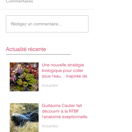
Commentaires
Rédigez un commentaire...
Actualité récente
Une nouvelle stratégie
biologique pour coller
sous l’eau… inspirée des
ascidies
Actualités
Guillaume Caulier fait
découvrir à la RTBF
l'anatomie exeptionnelle
des organismes des
Actualités
aquariums de l'UMons